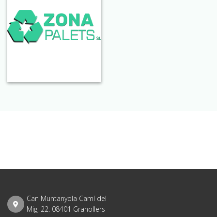
Can Muntanyola Camí del
Mig, 22. 08401 Granollers