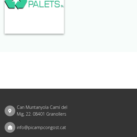
Can Muntanyola Camí del
Mig, 22. 08401 Granollers
info@picampcongost.cat