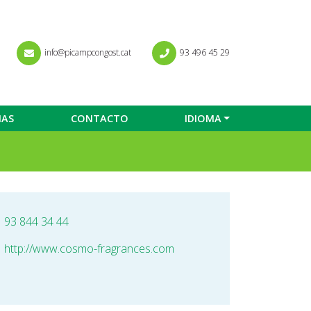
info@picampcongost.cat
93 496 45 29
IAS
CONTACTO
IDIOMA
93 844 34 44
http://www.cosmo-fragrances.com