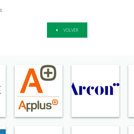
s.
VOLVER